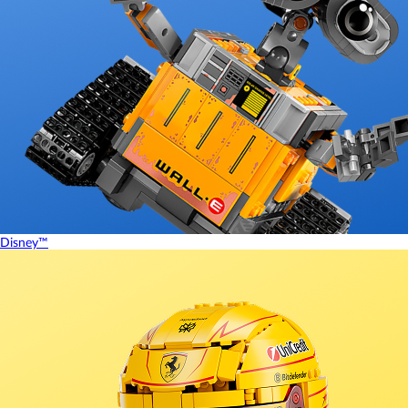
Disney™