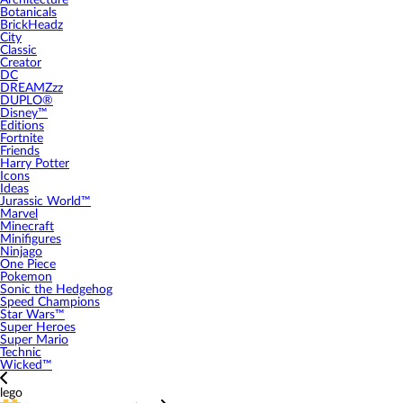
Architecture
Botanicals
BrickHeadz
City
Classic
Creator
DC
DREAMZzz
DUPLO®
Disney™
Editions
Fortnite
Friends
Harry Potter
Icons
Ideas
Jurassic World™
Marvel
Minecraft
Minifigures
Ninjago
One Piece
Pokemon
Sonic the Hedgehog
Speed Champions
Star Wars™
Super Heroes
Super Mario
Technic
Wicked™
lego