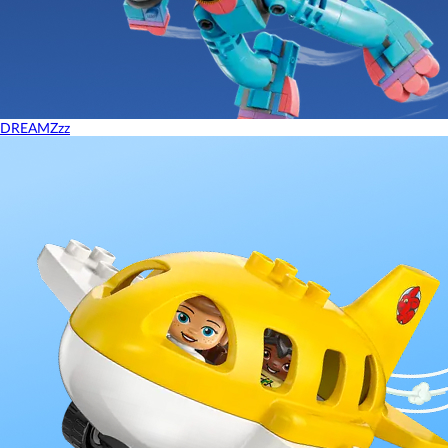
DREAMZzz