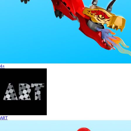
4+
ART