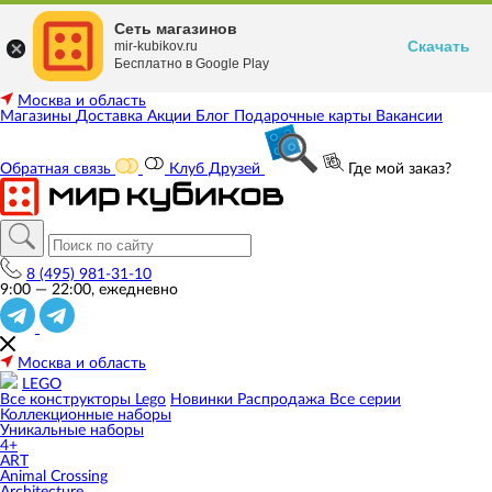
Сеть магазинов
Скачать
mir-kubikov.ru
Бесплатно в Google Play
Москва и область
Магазины
Доставка
Акции
Блог
Подарочные карты
Вакансии
Обратная связь
Клуб Друзей
Где мой заказ?
8 (495) 981-31-10
9:00 — 22:00, ежедневно
Москва и область
LEGO
Все конструкторы Lego
Новинки
Распродажа
Все серии
Коллекционные наборы
Уникальные наборы
4+
ART
Animal Crossing