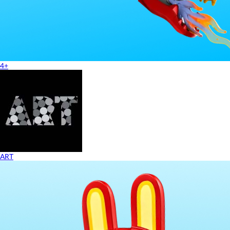
4+
ART