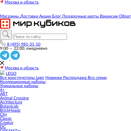
Москва и область
Магазины
Доставка
Акции
Блог
Подарочные карты
Вакансии
Обрат
8 (495) 981-31-10
9:00 — 22:00, ежедневно
Москва и область
LEGO
Все конструкторы Lego
Новинки
Распродажа
Все серии
Коллекционные наборы
Уникальные наборы
4+
ART
Animal Crossing
Architecture
Botanicals
BrickHeadz
City
Classic
Creator
DC