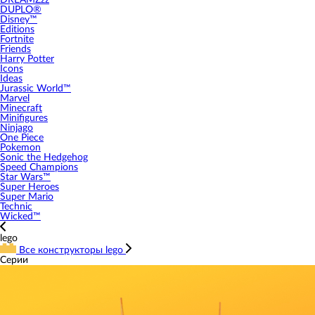
DREAMZzz
DUPLO®
Disney™
Editions
Fortnite
Friends
Harry Potter
Icons
Ideas
Jurassic World™
Marvel
Minecraft
Minifigures
Ninjago
One Piece
Pokemon
Sonic the Hedgehog
Speed Champions
Star Wars™
Super Heroes
Super Mario
Technic
Wicked™
lego
Все конструкторы lego
Серии