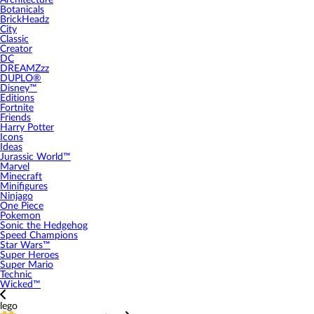
Architecture
Botanicals
BrickHeadz
City
Classic
Creator
DC
DREAMZzz
DUPLO®
Disney™
Editions
Fortnite
Friends
Harry Potter
Icons
Ideas
Jurassic World™
Marvel
Minecraft
Minifigures
Ninjago
One Piece
Pokemon
Sonic the Hedgehog
Speed Champions
Star Wars™
Super Heroes
Super Mario
Technic
Wicked™
lego