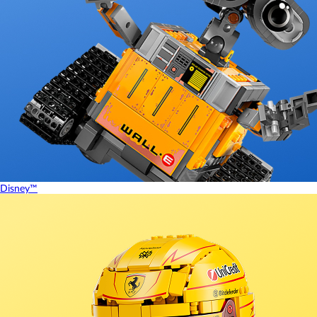
Disney™