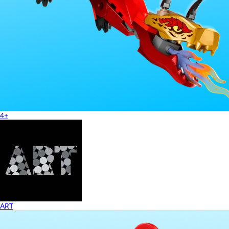
4+
ART