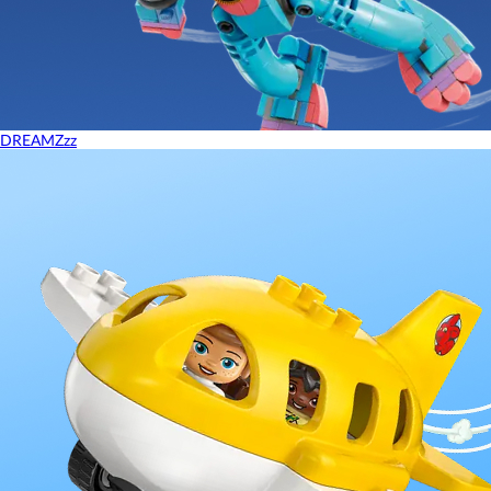
DREAMZzz