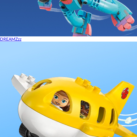
DREAMZzz