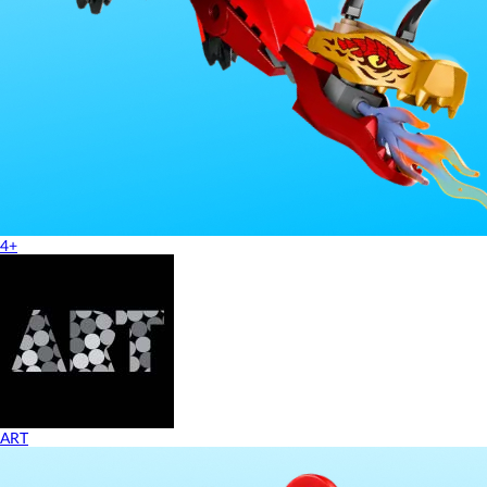
4+
ART