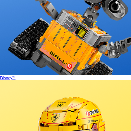
Disney™