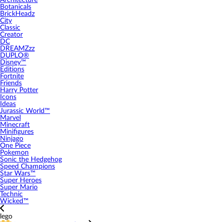
Architecture
Botanicals
BrickHeadz
City
Classic
Creator
DC
DREAMZzz
DUPLO®
Disney™
Editions
Fortnite
Friends
Harry Potter
Icons
Ideas
Jurassic World™
Marvel
Minecraft
Minifigures
Ninjago
One Piece
Pokemon
Sonic the Hedgehog
Speed Champions
Star Wars™
Super Heroes
Super Mario
Technic
Wicked™
lego