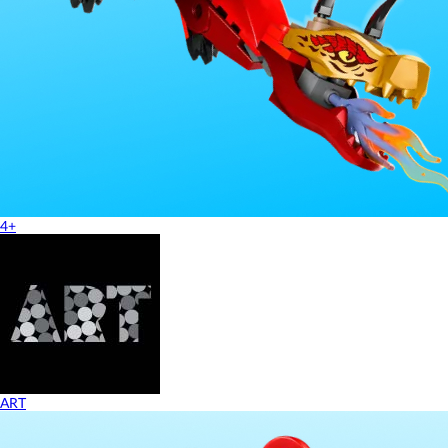
4+
ART