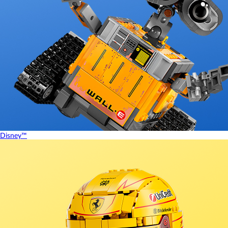
Disney™