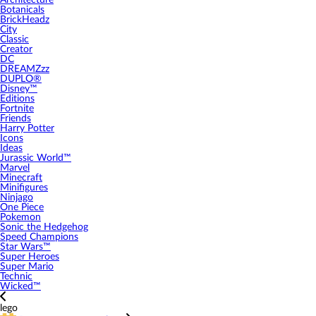
Architecture
Botanicals
BrickHeadz
City
Classic
Creator
DC
DREAMZzz
DUPLO®
Disney™
Editions
Fortnite
Friends
Harry Potter
Icons
Ideas
Jurassic World™
Marvel
Minecraft
Minifigures
Ninjago
One Piece
Pokemon
Sonic the Hedgehog
Speed Champions
Star Wars™
Super Heroes
Super Mario
Technic
Wicked™
lego