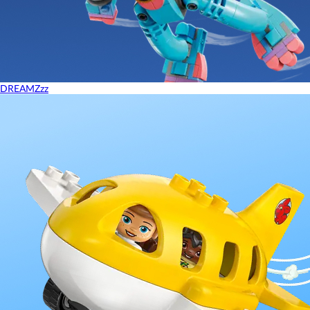
DREAMZzz