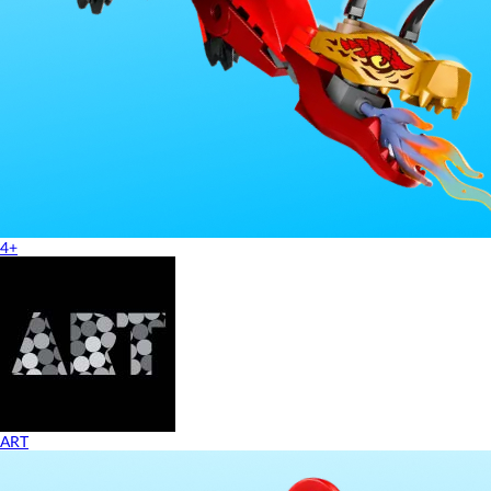
4+
ART