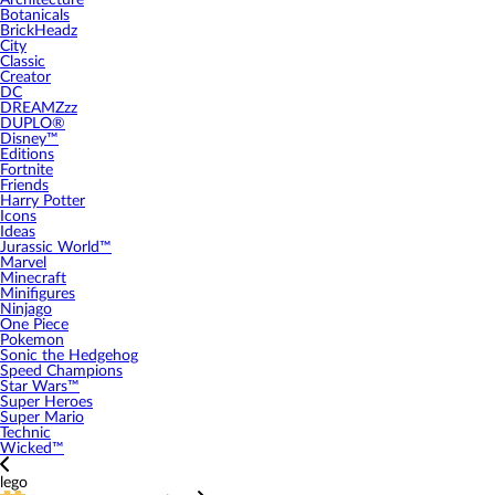
Architecture
Botanicals
BrickHeadz
City
Classic
Creator
DC
DREAMZzz
DUPLO®
Disney™
Editions
Fortnite
Friends
Harry Potter
Icons
Ideas
Jurassic World™
Marvel
Minecraft
Minifigures
Ninjago
One Piece
Pokemon
Sonic the Hedgehog
Speed Champions
Star Wars™
Super Heroes
Super Mario
Technic
Wicked™
lego