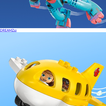
DREAMZzz