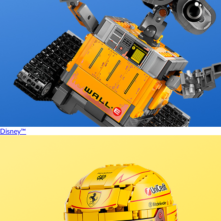
Disney™