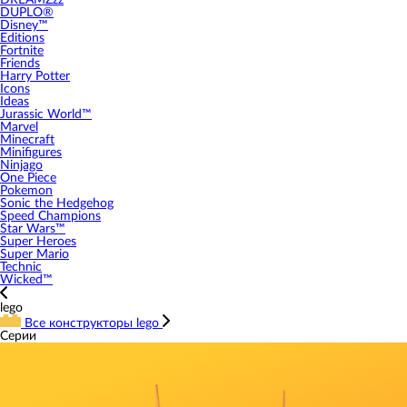
DREAMZzz
DUPLO®
Disney™
Editions
Fortnite
Friends
Harry Potter
Icons
Ideas
Jurassic World™
Marvel
Minecraft
Minifigures
Ninjago
One Piece
Pokemon
Sonic the Hedgehog
Speed Champions
Star Wars™
Super Heroes
Super Mario
Technic
Wicked™
lego
Все конструкторы lego
Серии