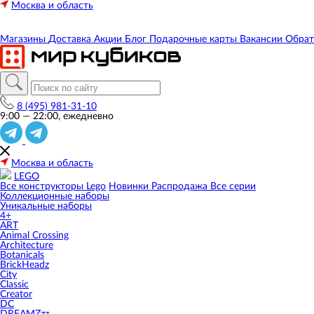
Москва и область
Магазины
Доставка
Акции
Блог
Подарочные карты
Вакансии
Обрат
8 (495) 981-31-10
9:00 — 22:00, ежедневно
Москва и область
LEGO
Все конструкторы Lego
Новинки
Распродажа
Все серии
Коллекционные наборы
Уникальные наборы
4+
ART
Animal Crossing
Architecture
Botanicals
BrickHeadz
City
Classic
Creator
DC