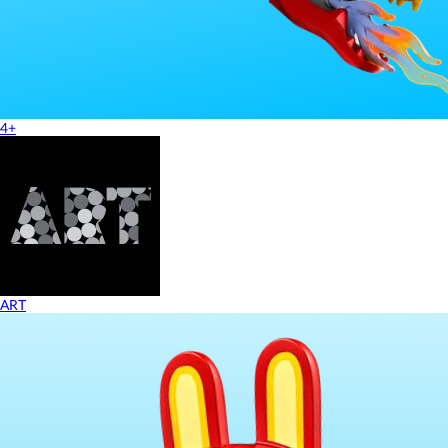
4+
ART