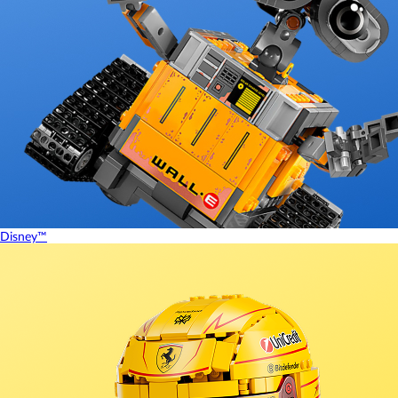
Disney™