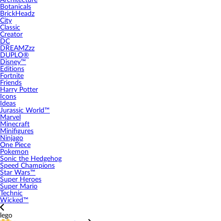
Architecture
Botanicals
BrickHeadz
City
Classic
Creator
DC
DREAMZzz
DUPLO®
Disney™
Editions
Fortnite
Friends
Harry Potter
Icons
Ideas
Jurassic World™
Marvel
Minecraft
Minifigures
Ninjago
One Piece
Pokemon
Sonic the Hedgehog
Speed Champions
Star Wars™
Super Heroes
Super Mario
Technic
Wicked™
lego