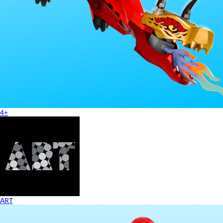
4+
ART