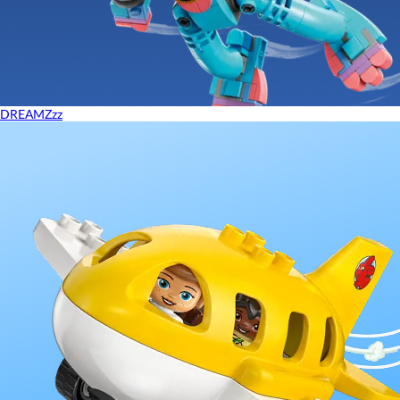
DREAMZzz