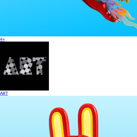
4+
ART