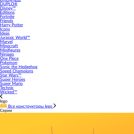
DREAMZzz
DUPLO®
Disney™
Editions
Fortnite
Friends
Harry Potter
Icons
Ideas
Jurassic World™
Marvel
Minecraft
Minifigures
Ninjago
One Piece
Pokemon
Sonic the Hedgehog
Speed Champions
Star Wars™
Super Heroes
Super Mario
Technic
Wicked™
lego
Все конструкторы lego
Серии