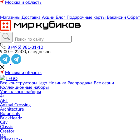
Москва и область
Магазины
Доставка
Акции
Блог
Подарочные карты
Вакансии
Обрат
8 (495) 981-31-10
9:00 — 22:00, ежедневно
Москва и область
LEGO
Все конструкторы Lego
Новинки
Распродажа
Все серии
Коллекционные наборы
Уникальные наборы
4+
ART
Animal Crossing
Architecture
Botanicals
BrickHeadz
City
Classic
Creator
DC