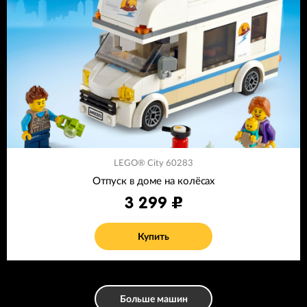
LEGO® City 60283
Отпуск в доме на колёсах
3 299
Купить
Больше машин