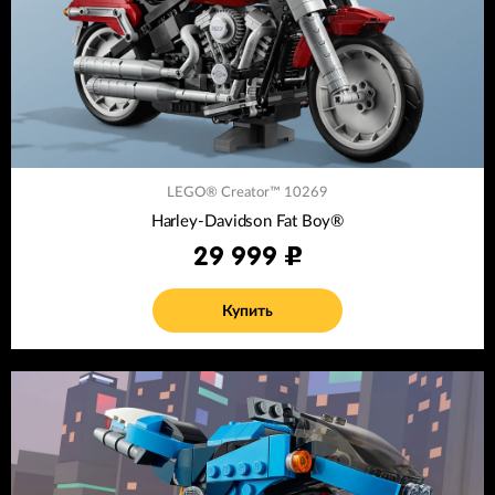
LEGO® Creator™ 10269
Harley-Davidson Fat Boy®
29 999
Купить