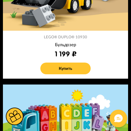
LEGO® DUPLO® 10930
Бульдозер
1 199
Купить