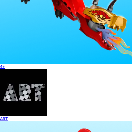
4+
ART