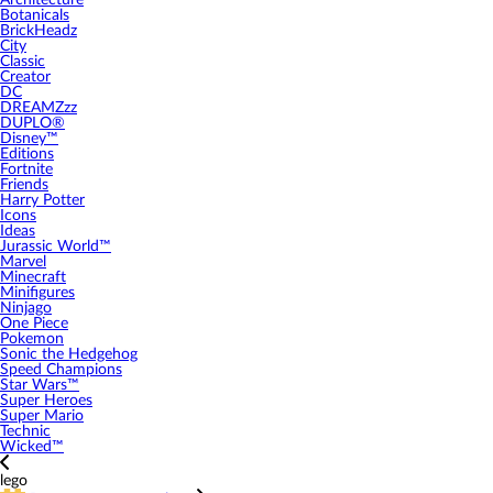
Architecture
Botanicals
BrickHeadz
City
Classic
Creator
DC
DREAMZzz
DUPLO®
Disney™
Editions
Fortnite
Friends
Harry Potter
Icons
Ideas
Jurassic World™
Marvel
Minecraft
Minifigures
Ninjago
One Piece
Pokemon
Sonic the Hedgehog
Speed Champions
Star Wars™
Super Heroes
Super Mario
Technic
Wicked™
lego