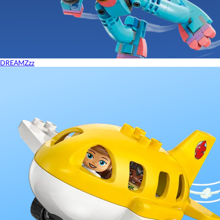
DREAMZzz