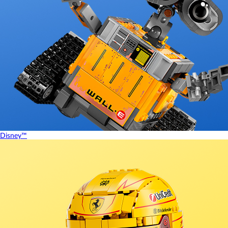
Disney™