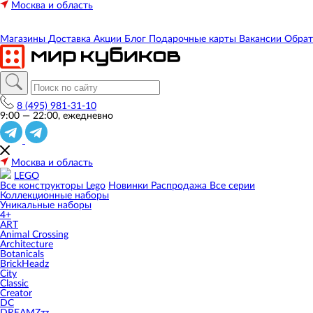
Москва и область
Магазины
Доставка
Акции
Блог
Подарочные карты
Вакансии
Обрат
8 (495) 981-31-10
9:00 — 22:00, ежедневно
Москва и область
LEGO
Все конструкторы Lego
Новинки
Распродажа
Все серии
Коллекционные наборы
Уникальные наборы
4+
ART
Animal Crossing
Architecture
Botanicals
BrickHeadz
City
Classic
Creator
DC