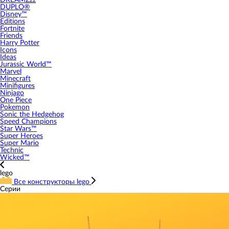
DREAMZzz
DUPLO®
Disney™
Editions
Fortnite
Friends
Harry Potter
Icons
Ideas
Jurassic World™
Marvel
Minecraft
Minifigures
Ninjago
One Piece
Pokemon
Sonic the Hedgehog
Speed Champions
Star Wars™
Super Heroes
Super Mario
Technic
Wicked™
lego
Все конструкторы lego
Серии