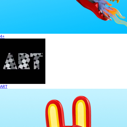
4+
ART