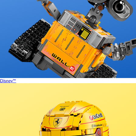
Disney™