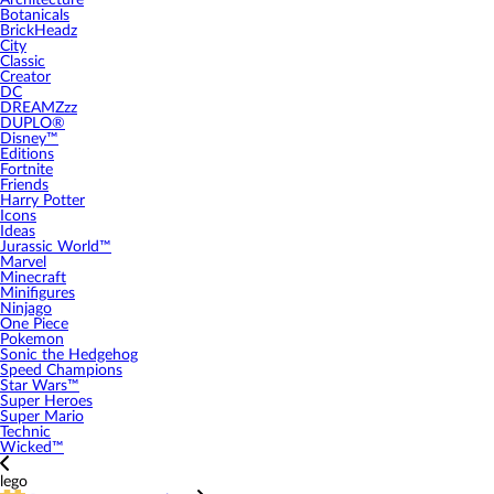
Architecture
Botanicals
BrickHeadz
City
Classic
Creator
DC
DREAMZzz
DUPLO®
Disney™
Editions
Fortnite
Friends
Harry Potter
Icons
Ideas
Jurassic World™
Marvel
Minecraft
Minifigures
Ninjago
One Piece
Pokemon
Sonic the Hedgehog
Speed Champions
Star Wars™
Super Heroes
Super Mario
Technic
Wicked™
lego