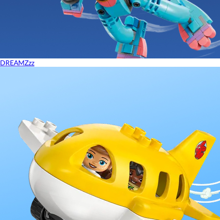
DREAMZzz