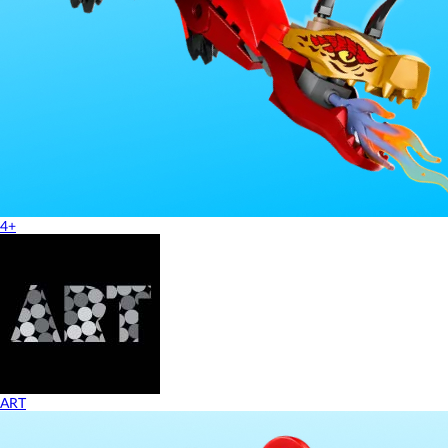
4+
ART