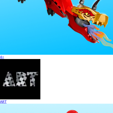
4+
ART