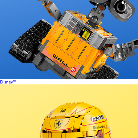
Disney™