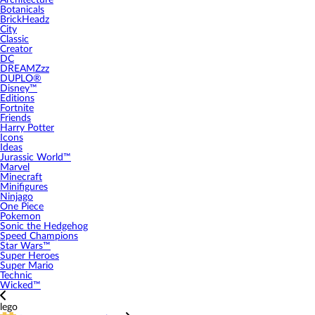
Architecture
Botanicals
BrickHeadz
City
Classic
Creator
DC
DREAMZzz
DUPLO®
Disney™
Editions
Fortnite
Friends
Harry Potter
Icons
Ideas
Jurassic World™
Marvel
Minecraft
Minifigures
Ninjago
One Piece
Pokemon
Sonic the Hedgehog
Speed Champions
Star Wars™
Super Heroes
Super Mario
Technic
Wicked™
lego