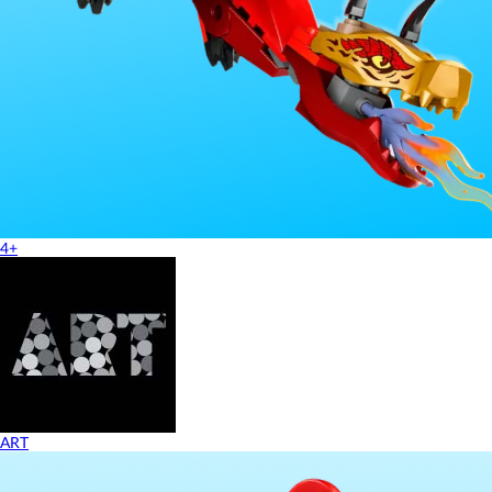
4+
ART