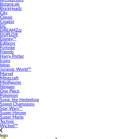
Architecture
Botanicals
BrickHeadz
City
Classic
Creator
DC
DREAMZzz
DUPLO®
Disney™
Editions
Fortnite
Friends
Harry Potter
Icons
Ideas
Jurassic World™
Marvel
Minecraft
Minifigures
Ninjago
One Piece
Pokemon
Sonic the Hedgehog
Speed Champions
Star Wars™
Super Heroes
Super Mario
Technic
Wicked™
lego