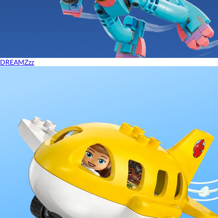
DREAMZzz