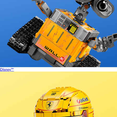
Disney™