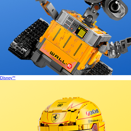
Disney™