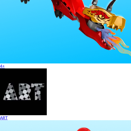
4+
ART