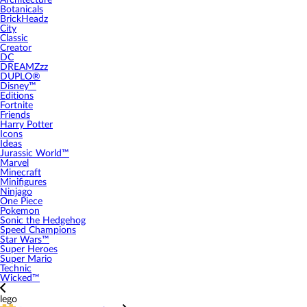
Architecture
Botanicals
BrickHeadz
City
Classic
Creator
DC
DREAMZzz
DUPLO®
Disney™
Editions
Fortnite
Friends
Harry Potter
Icons
Ideas
Jurassic World™
Marvel
Minecraft
Minifigures
Ninjago
One Piece
Pokemon
Sonic the Hedgehog
Speed Champions
Star Wars™
Super Heroes
Super Mario
Technic
Wicked™
lego