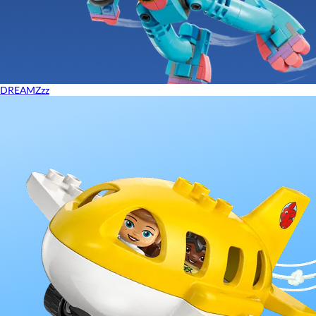
DREAMZzz