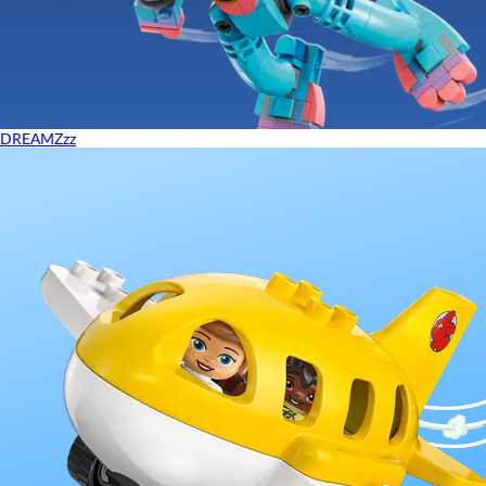
DREAMZzz