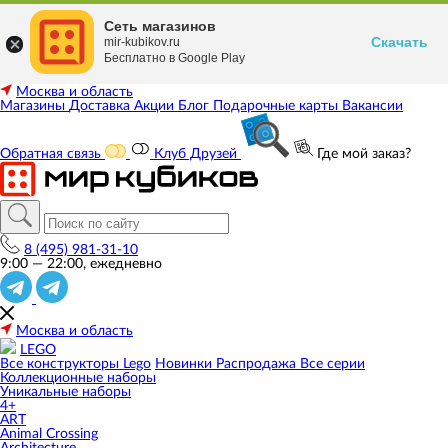
Сеть магазинов
Скачать
mir-kubikov.ru
Бесплатно в Google Play
Москва и область
Магазины
Доставка
Акции
Блог
Подарочные карты
Вакансии
Обратная связь
Клуб Друзей
Где мой заказ?
8 (495) 981-31-10
9:00 — 22:00, ежедневно
Москва и область
LEGO
Все конструкторы Lego
Новинки
Распродажа
Все серии
Коллекционные наборы
Уникальные наборы
4+
ART
Animal Crossing