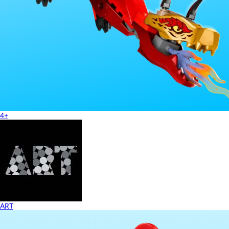
4+
ART