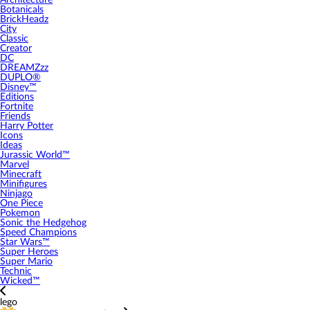
Architecture
Botanicals
BrickHeadz
City
Classic
Creator
DC
DREAMZzz
DUPLO®
Disney™
Editions
Fortnite
Friends
Harry Potter
Icons
Ideas
Jurassic World™
Marvel
Minecraft
Minifigures
Ninjago
One Piece
Pokemon
Sonic the Hedgehog
Speed Champions
Star Wars™
Super Heroes
Super Mario
Technic
Wicked™
lego