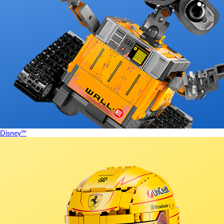
Disney™