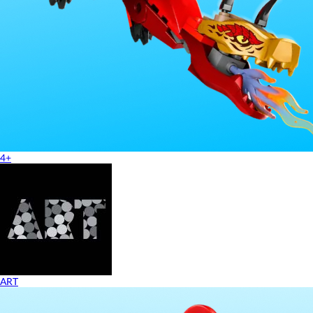
4+
ART