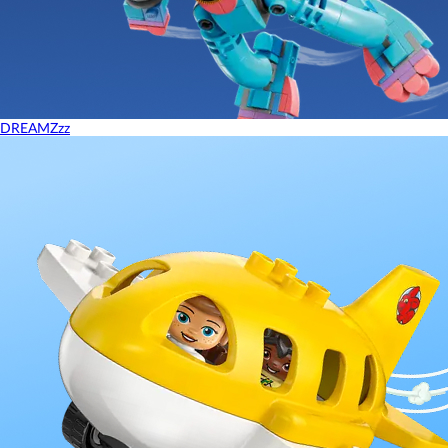
DREAMZzz