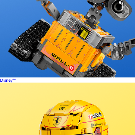
Disney™