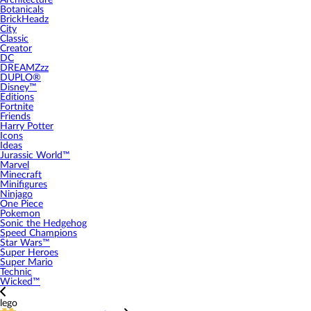
Architecture
Botanicals
BrickHeadz
City
Classic
Creator
DC
DREAMZzz
DUPLO®
Disney™
Editions
Fortnite
Friends
Harry Potter
Icons
Ideas
Jurassic World™
Marvel
Minecraft
Minifigures
Ninjago
One Piece
Pokemon
Sonic the Hedgehog
Speed Champions
Star Wars™
Super Heroes
Super Mario
Technic
Wicked™
lego