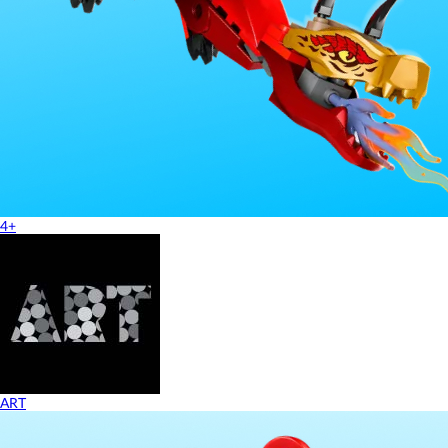
4+
ART