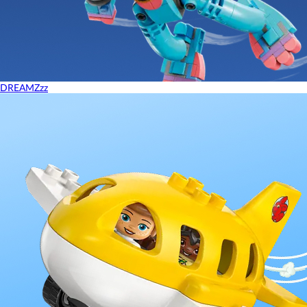
DREAMZzz