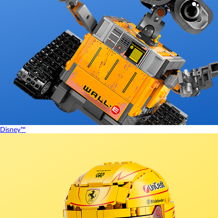
Disney™