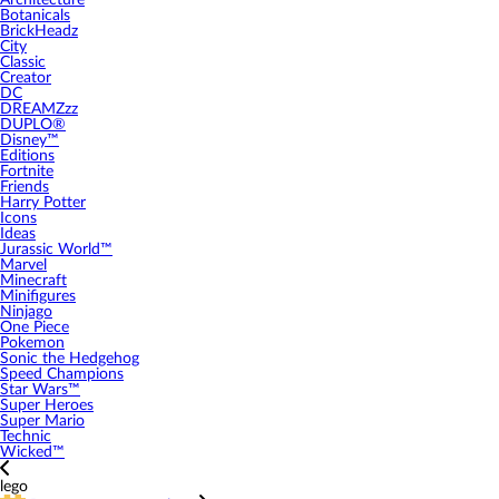
Architecture
Botanicals
BrickHeadz
City
Classic
Creator
DC
DREAMZzz
DUPLO®
Disney™
Editions
Fortnite
Friends
Harry Potter
Icons
Ideas
Jurassic World™
Marvel
Minecraft
Minifigures
Ninjago
One Piece
Pokemon
Sonic the Hedgehog
Speed Champions
Star Wars™
Super Heroes
Super Mario
Technic
Wicked™
lego