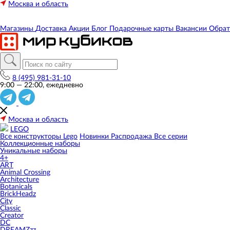
Москва и область
Магазины
Доставка
Акции
Блог
Подарочные карты
Вакансии
Обрат
8 (495) 981-31-10
9:00 — 22:00, ежедневно
Москва и область
LEGO
Все конструкторы Lego
Новинки
Распродажа
Все серии
Коллекционные наборы
Уникальные наборы
4+
ART
Animal Crossing
Architecture
Botanicals
BrickHeadz
City
Classic
Creator
DC