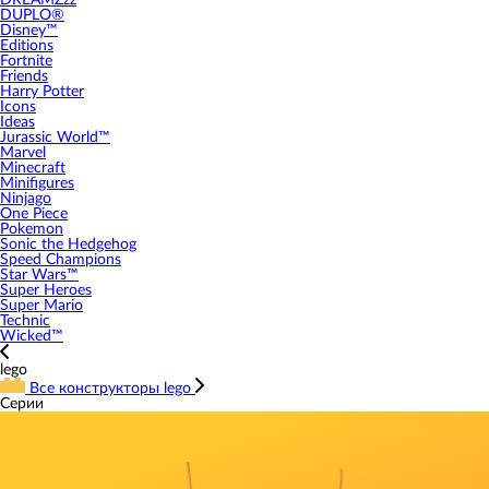
DREAMZzz
DUPLO®
Disney™
Editions
Fortnite
Friends
Harry Potter
Icons
Ideas
Jurassic World™
Marvel
Minecraft
Minifigures
Ninjago
One Piece
Pokemon
Sonic the Hedgehog
Speed Champions
Star Wars™
Super Heroes
Super Mario
Technic
Wicked™
lego
Все конструкторы lego
Серии