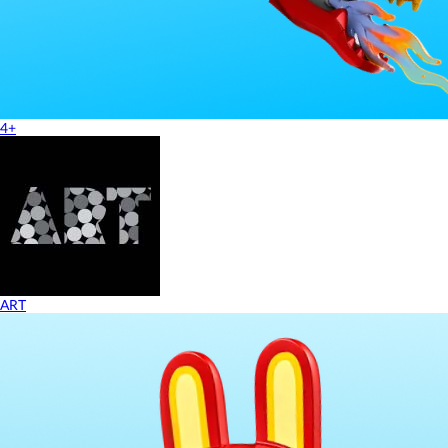
4+
ART