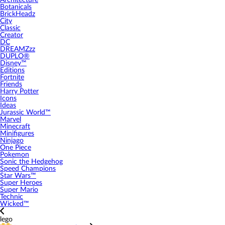
Architecture
Botanicals
BrickHeadz
City
Classic
Creator
DC
DREAMZzz
DUPLO®
Disney™
Editions
Fortnite
Friends
Harry Potter
Icons
Ideas
Jurassic World™
Marvel
Minecraft
Minifigures
Ninjago
One Piece
Pokemon
Sonic the Hedgehog
Speed Champions
Star Wars™
Super Heroes
Super Mario
Technic
Wicked™
lego