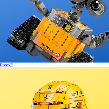
Disney™