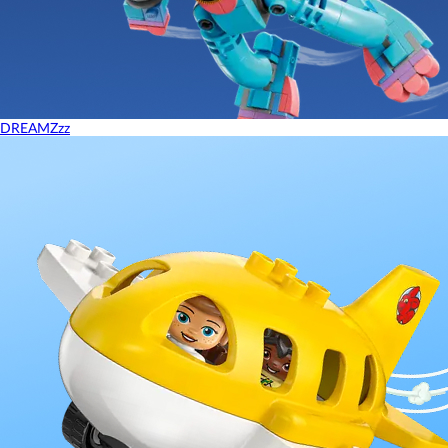
DREAMZzz