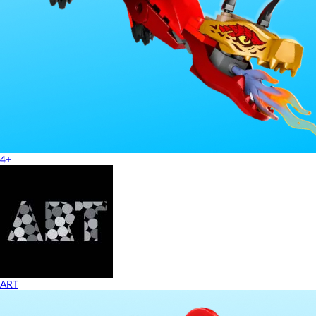
4+
ART