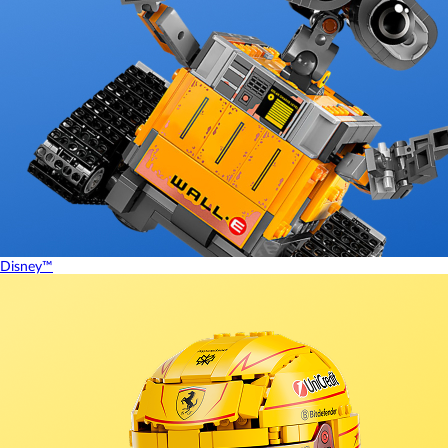
Disney™