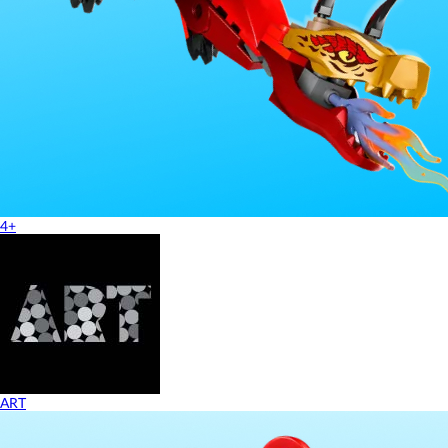
4+
ART