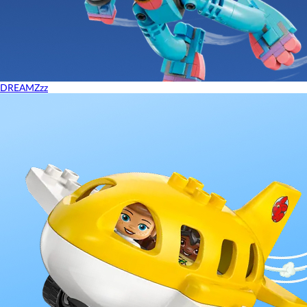
DREAMZzz