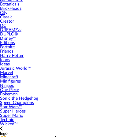
Architecture
Botanicals
BrickHeadz
City
Classic
Creator
DC
DREAMZzz
DUPLO®
Disney™
Editions
Fortnite
Friends
Harry Potter
Icons
Ideas
Jurassic World™
Marvel
Minecraft
Minifigures
Ninjago
One Piece
Pokemon
Sonic the Hedgehog
Speed Champions
Star Wars™
Super Heroes
Super Mario
Technic
Wicked™
lego