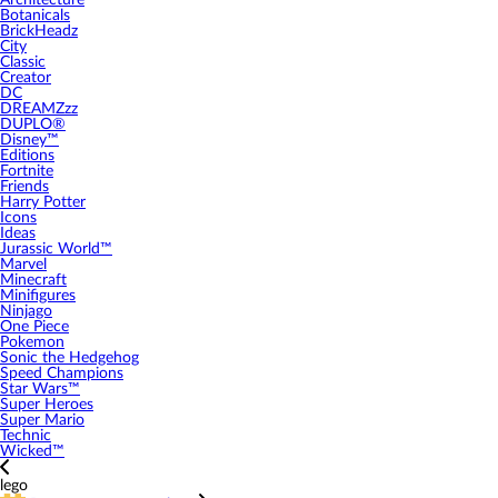
Architecture
Botanicals
BrickHeadz
City
Classic
Creator
DC
DREAMZzz
DUPLO®
Disney™
Editions
Fortnite
Friends
Harry Potter
Icons
Ideas
Jurassic World™
Marvel
Minecraft
Minifigures
Ninjago
One Piece
Pokemon
Sonic the Hedgehog
Speed Champions
Star Wars™
Super Heroes
Super Mario
Technic
Wicked™
lego