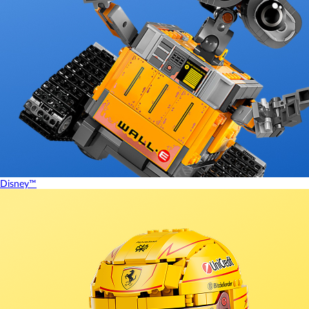
Disney™