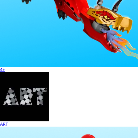
4+
ART