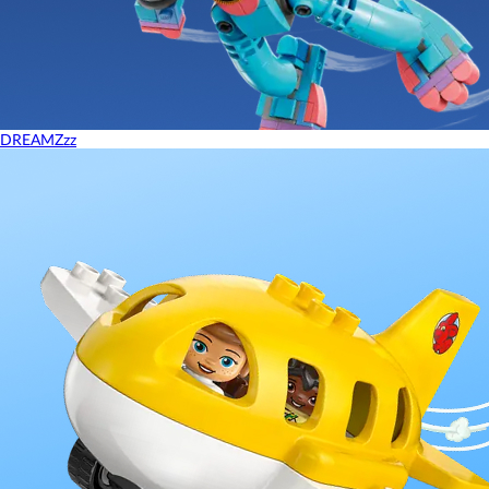
DREAMZzz