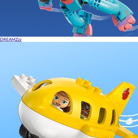
DREAMZzz