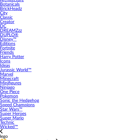
Architecture
Botanicals
BrickHeadz
City
Classic
Creator
DC
DREAMZzz
DUPLO®
Disney™
Editions
Fortnite
Friends
Harry Potter
Icons
Ideas
Jurassic World™
Marvel
Minecraft
Minifigures
Ninjago
One Piece
Pokemon
Sonic the Hedgehog
Speed Champions
Star Wars™
Super Heroes
Super Mario
Technic
Wicked™
lego