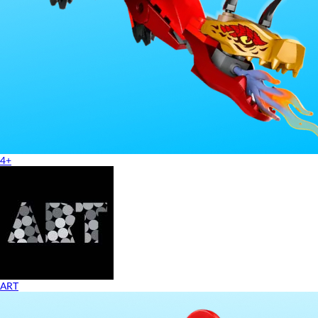
4+
ART