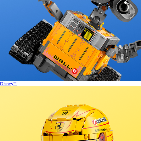
Disney™