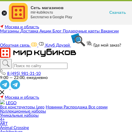
Сеть магазинов
Скачать
mir-kubikov.ru
Бесплатно в Google Play
Москва и область
Магазины
Доставка
Акции
Блог
Подарочные карты
Вакансии
Обратная связь
Клуб Друзей
Где мой заказ?
8 (495) 981-31-10
9:00 — 22:00, ежедневно
Москва и область
LEGO
Все конструкторы Lego
Новинки
Распродажа
Все серии
Коллекционные наборы
Уникальные наборы
4+
ART
Animal Crossing