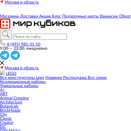
Москва и область
Магазины
Доставка
Акции
Блог
Подарочные карты
Вакансии
Обрат
8 (495) 981-31-10
9:00 — 22:00, ежедневно
Москва и область
LEGO
Все конструкторы Lego
Новинки
Распродажа
Все серии
Коллекционные наборы
Уникальные наборы
4+
ART
Animal Crossing
Architecture
Botanicals
BrickHeadz
City
Classic
Creator
DC