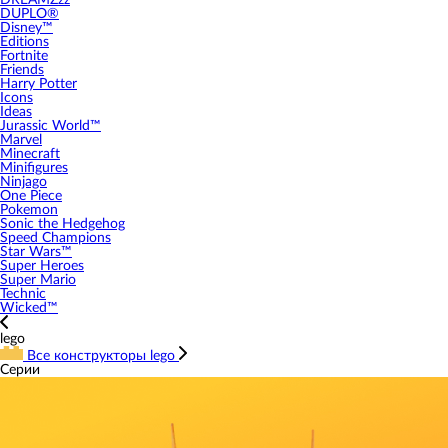
DREAMZzz
DUPLO®
Disney™
Editions
Fortnite
Friends
Harry Potter
Icons
Ideas
Jurassic World™
Marvel
Minecraft
Minifigures
Ninjago
One Piece
Pokemon
Sonic the Hedgehog
Speed Champions
Star Wars™
Super Heroes
Super Mario
Technic
Wicked™
lego
Все конструкторы lego
Серии