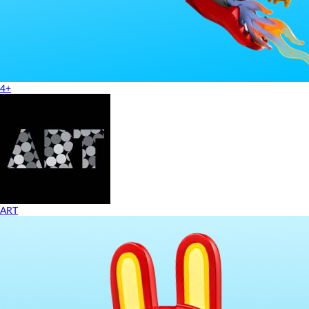
4+
ART