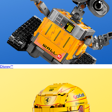
Disney™