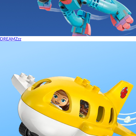
DREAMZzz