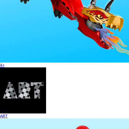
4+
ART