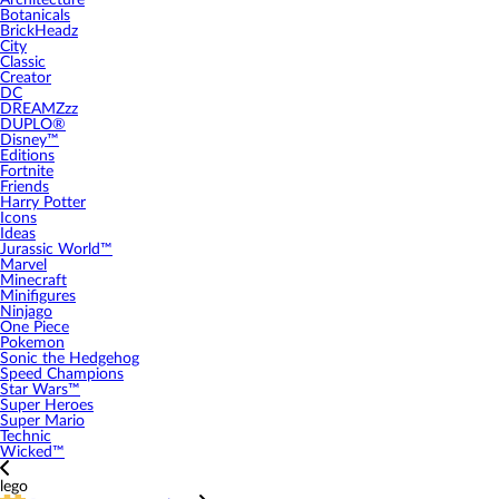
Architecture
Botanicals
BrickHeadz
City
Classic
Creator
DC
DREAMZzz
DUPLO®
Disney™
Editions
Fortnite
Friends
Harry Potter
Icons
Ideas
Jurassic World™
Marvel
Minecraft
Minifigures
Ninjago
One Piece
Pokemon
Sonic the Hedgehog
Speed Champions
Star Wars™
Super Heroes
Super Mario
Technic
Wicked™
lego