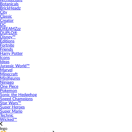
Architecture
Botanicals
BrickHeadz
City
Classic
Creator
DC
DREAMZzz
DUPLO®
Disney™
Editions
Fortnite
Friends
Harry Potter
Icons
Ideas
Jurassic World™
Marvel
Minecraft
Minifigures
Ninjago
One Piece
Pokemon
Sonic the Hedgehog
Speed Champions
Star Wars™
Super Heroes
Super Mario
Technic
Wicked™
lego