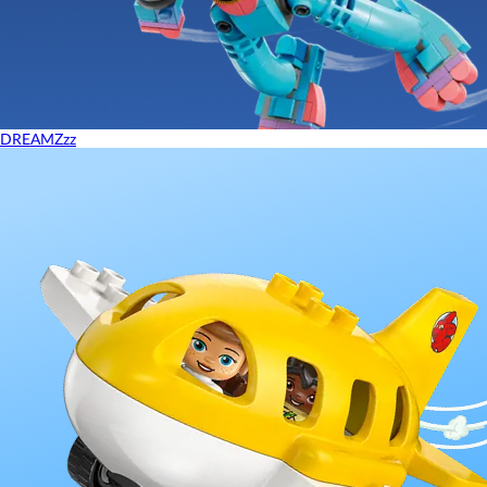
DREAMZzz