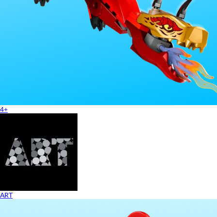
4+
ART