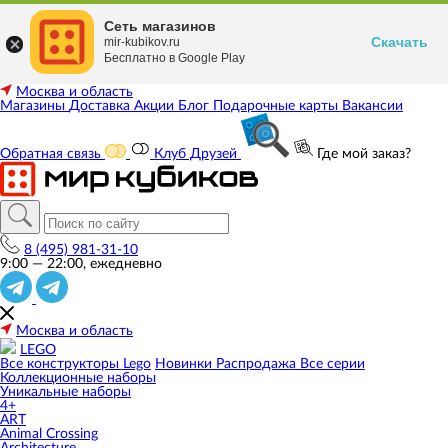
Сеть магазинов
Скачать
mir-kubikov.ru
Бесплатно в Google Play
Москва и область
Магазины
Доставка
Акции
Блог
Подарочные карты
Вакансии
Обратная связь
Клуб Друзей
Где мой заказ?
8 (495) 981-31-10
9:00 — 22:00, ежедневно
Москва и область
LEGO
Все конструкторы Lego
Новинки
Распродажа
Все серии
Коллекционные наборы
Уникальные наборы
4+
ART
Animal Crossing