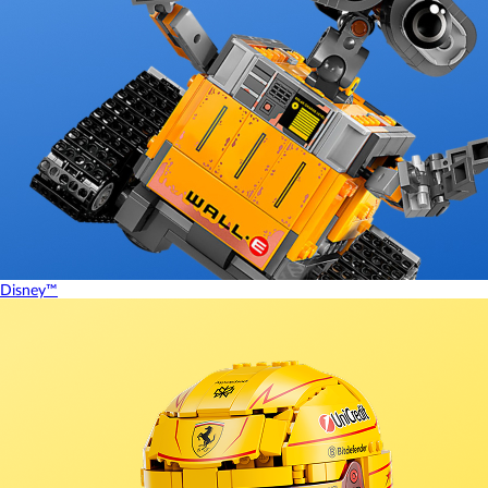
Disney™