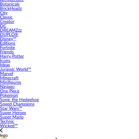
Architecture
Botanicals
BrickHeadz
City
Classic
Creator
DC
DREAMZzz
DUPLO®
Disney™
Editions
Fortnite
Friends
Harry Potter
Icons
Ideas
Jurassic World™
Marvel
Minecraft
Minifigures
Ninjago
One Piece
Pokemon
Sonic the Hedgehog
Speed Champions
Star Wars™
Super Heroes
Super Mario
Technic
Wicked™
lego