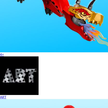
4+
ART