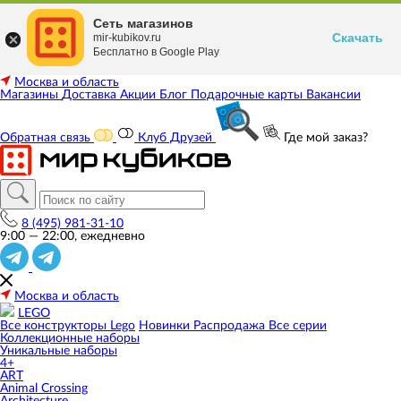
Сеть магазинов
Скачать
mir-kubikov.ru
Бесплатно в Google Play
Москва и область
Магазины
Доставка
Акции
Блог
Подарочные карты
Вакансии
Обратная связь
Клуб Друзей
Где мой заказ?
8 (495) 981-31-10
9:00 — 22:00, ежедневно
Москва и область
LEGO
Все конструкторы Lego
Новинки
Распродажа
Все серии
Коллекционные наборы
Уникальные наборы
4+
ART
Animal Crossing