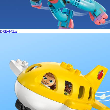
DREAMZzz