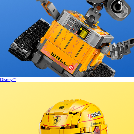
Disney™