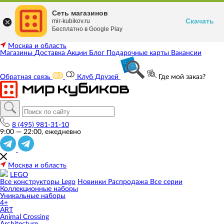
Сеть магазинов
Скачать
mir-kubikov.ru
Бесплатно в Google Play
Москва и область
Магазины
Доставка
Акции
Блог
Подарочные карты
Вакансии
Обратная связь
Клуб Друзей
Где мой заказ?
8 (495) 981-31-10
9:00 — 22:00, ежедневно
Москва и область
LEGO
Все конструкторы Lego
Новинки
Распродажа
Все серии
Коллекционные наборы
Уникальные наборы
4+
ART
Animal Crossing