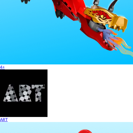
4+
ART