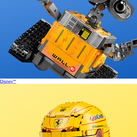
Disney™