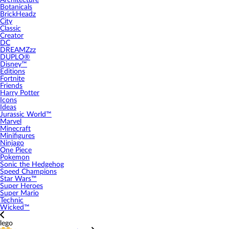
Architecture
Botanicals
BrickHeadz
City
Classic
Creator
DC
DREAMZzz
DUPLO®
Disney™
Editions
Fortnite
Friends
Harry Potter
Icons
Ideas
Jurassic World™
Marvel
Minecraft
Minifigures
Ninjago
One Piece
Pokemon
Sonic the Hedgehog
Speed Champions
Star Wars™
Super Heroes
Super Mario
Technic
Wicked™
lego