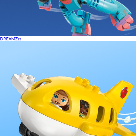
DREAMZzz