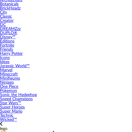
Architecture
Botanicals
BrickHeadz
City
Classic
Creator
DC
DREAMZzz
DUPLO®
Disney™
Editions
Fortnite
Friends
Harry Potter
Icons
Ideas
Jurassic World™
Marvel
Minecraft
Minifigures
Ninjago
One Piece
Pokemon
Sonic the Hedgehog
Speed Champions
Star Wars™
Super Heroes
Super Mario
Technic
Wicked™
lego