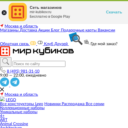
Сеть магазинов
Скачать
mir-kubikov.ru
Бесплатно в Google Play
Москва и область
Магазины
Доставка
Акции
Блог
Подарочные карты
Вакансии
Обратная связь
Клуб Друзей
Где мой заказ?
8 (495) 981-31-10
9:00 — 22:00, ежедневно
Москва и область
LEGO
Все конструкторы Lego
Новинки
Распродажа
Все серии
Коллекционные наборы
Уникальные наборы
4+
ART
Animal Crossing