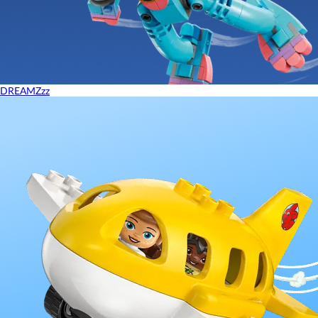
DREAMZzz