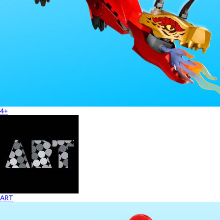
4+
ART