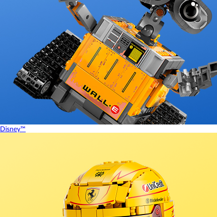
Disney™