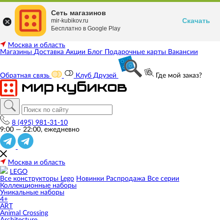
Сеть магазинов
Скачать
mir-kubikov.ru
Бесплатно в Google Play
Москва и область
Магазины
Доставка
Акции
Блог
Подарочные карты
Вакансии
Обратная связь
Клуб Друзей
Где мой заказ?
8 (495) 981-31-10
9:00 — 22:00, ежедневно
Москва и область
LEGO
Все конструкторы Lego
Новинки
Распродажа
Все серии
Коллекционные наборы
Уникальные наборы
4+
ART
Animal Crossing