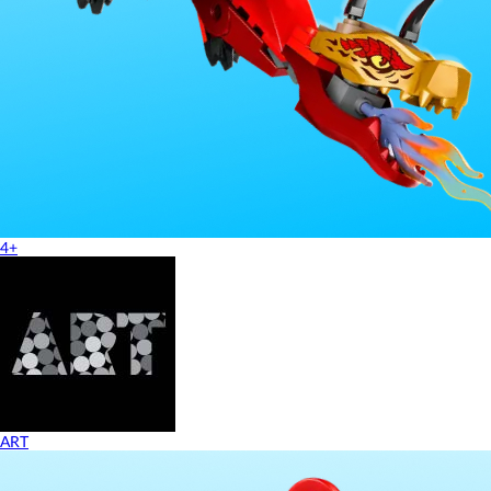
4+
ART