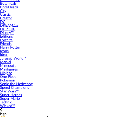
Architecture
Botanicals
BrickHeadz
City
Classic
Creator
DC
DREAMZzz
DUPLO®
Disney™
Editions
Fortnite
Friends
Harry Potter
Icons
Ideas
Jurassic World™
Marvel
Minecraft
Minifigures
Ninjago
One Piece
Pokemon
Sonic the Hedgehog
Speed Champions
Star Wars™
Super Heroes
Super Mario
Technic
Wicked™
lego