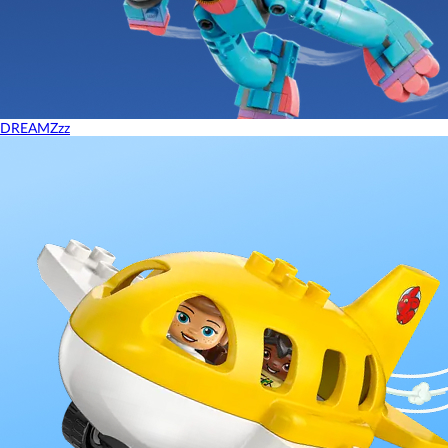
DREAMZzz