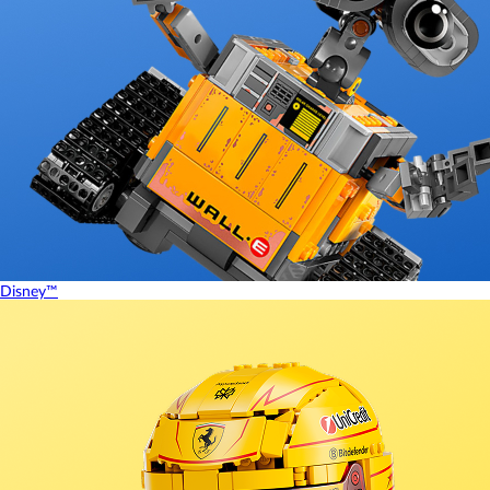
Disney™