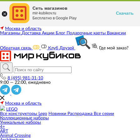
Сеть магазинов
Скачать
mir-kubikov.ru
Бесплатно в Google Play
Москва и область
Магазины
Доставка
Акции
Блог
Подарочные карты
Вакансии
Обратная связь
Клуб Друзей
Где мой заказ?
8 (495) 981-31-10
9:00 — 22:00, ежедневно
Москва и область
LEGO
Все конструкторы Lego
Новинки
Распродажа
Все серии
Коллекционные наборы
Уникальные наборы
4+
ART
Animal Crossing