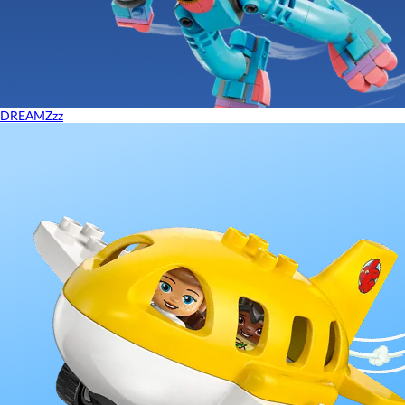
DREAMZzz