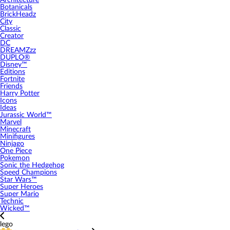
Architecture
Botanicals
BrickHeadz
City
Classic
Creator
DC
DREAMZzz
DUPLO®
Disney™
Editions
Fortnite
Friends
Harry Potter
Icons
Ideas
Jurassic World™
Marvel
Minecraft
Minifigures
Ninjago
One Piece
Pokemon
Sonic the Hedgehog
Speed Champions
Star Wars™
Super Heroes
Super Mario
Technic
Wicked™
lego