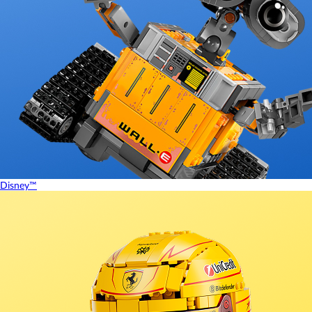
Disney™