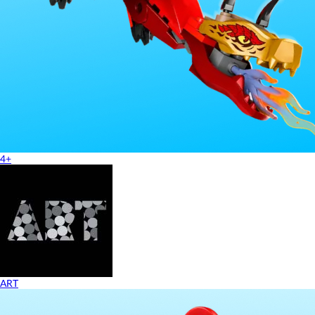
4+
ART