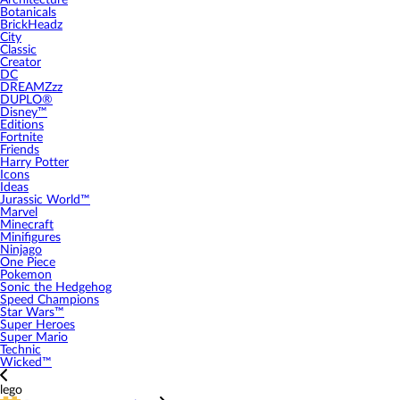
Architecture
Botanicals
BrickHeadz
City
Classic
Creator
DC
DREAMZzz
DUPLO®
Disney™
Editions
Fortnite
Friends
Harry Potter
Icons
Ideas
Jurassic World™
Marvel
Minecraft
Minifigures
Ninjago
One Piece
Pokemon
Sonic the Hedgehog
Speed Champions
Star Wars™
Super Heroes
Super Mario
Technic
Wicked™
lego