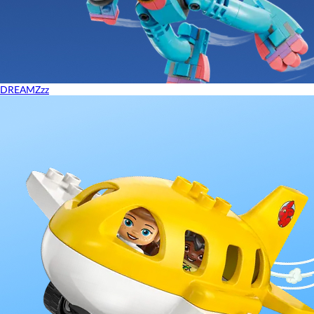
DREAMZzz