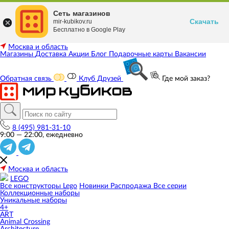
Сеть магазинов
Скачать
mir-kubikov.ru
Бесплатно в Google Play
Москва и область
Магазины
Доставка
Акции
Блог
Подарочные карты
Вакансии
Обратная связь
Клуб Друзей
Где мой заказ?
8 (495) 981-31-10
9:00 — 22:00, ежедневно
Москва и область
LEGO
Все конструкторы Lego
Новинки
Распродажа
Все серии
Коллекционные наборы
Уникальные наборы
4+
ART
Animal Crossing