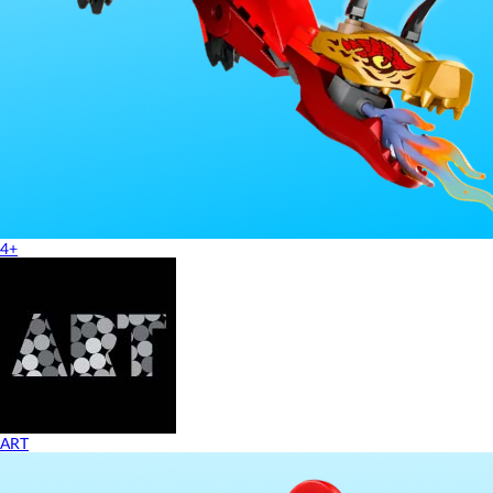
4+
ART