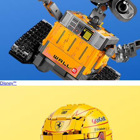
Disney™