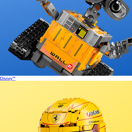
Disney™