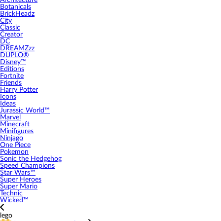
Architecture
Botanicals
BrickHeadz
City
Classic
Creator
DC
DREAMZzz
DUPLO®
Disney™
Editions
Fortnite
Friends
Harry Potter
Icons
Ideas
Jurassic World™
Marvel
Minecraft
Minifigures
Ninjago
One Piece
Pokemon
Sonic the Hedgehog
Speed Champions
Star Wars™
Super Heroes
Super Mario
Technic
Wicked™
lego