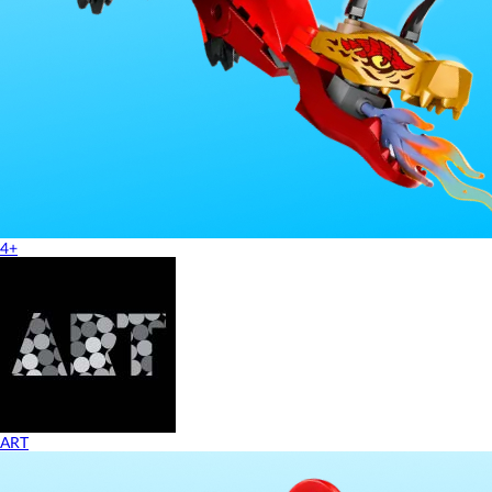
4+
ART