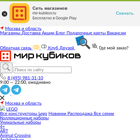
Сеть магазинов
Скачать
mir-kubikov.ru
Бесплатно в Google Play
Москва и область
Магазины
Доставка
Акции
Блог
Подарочные карты
Вакансии
Обратная связь
Клуб Друзей
Где мой заказ?
8 (495) 981-31-10
9:00 — 22:00, ежедневно
Москва и область
LEGO
Все конструкторы Lego
Новинки
Распродажа
Все серии
Коллекционные наборы
Уникальные наборы
4+
ART
Animal Crossing