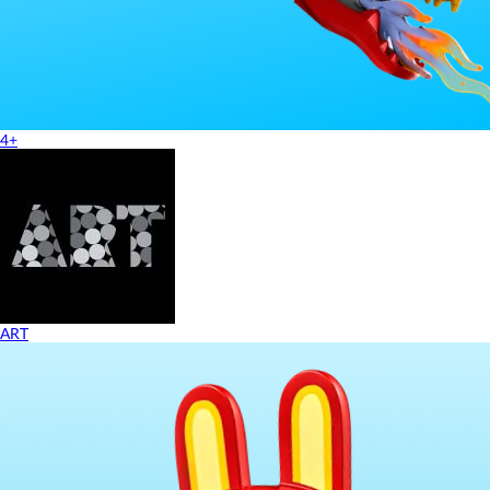
4+
ART