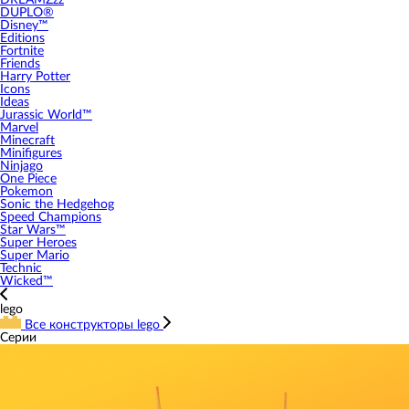
DREAMZzz
DUPLO®
Disney™
Editions
Fortnite
Friends
Harry Potter
Icons
Ideas
Jurassic World™
Marvel
Minecraft
Minifigures
Ninjago
One Piece
Pokemon
Sonic the Hedgehog
Speed Champions
Star Wars™
Super Heroes
Super Mario
Technic
Wicked™
lego
Все конструкторы lego
Серии