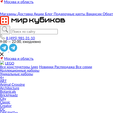
Москва и область
Магазины
Доставка
Акции
Блог
Подарочные карты
Вакансии
Обрат
8 (495) 981-31-10
9:00 — 22:00, ежедневно
Москва и область
LEGO
Все конструкторы Lego
Новинки
Распродажа
Все серии
Коллекционные наборы
Уникальные наборы
4+
ART
Animal Crossing
Architecture
Botanicals
BrickHeadz
City
Classic
Creator
DC