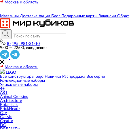
Москва и область
Магазины
Доставка
Акции
Блог
Подарочные карты
Вакансии
Обрат
8 (495) 981-31-10
9:00 — 22:00, ежедневно
Москва и область
LEGO
Все конструкторы Lego
Новинки
Распродажа
Все серии
Коллекционные наборы
Уникальные наборы
4+
ART
Animal Crossing
Architecture
Botanicals
BrickHeadz
City
Classic
Creator
DC