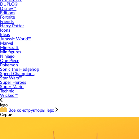
DREAMZzz
DUPLO®
Disney™
Editions
Fortnite
Friends
Harry Potter
Icons
Ideas
Jurassic World™
Marvel
Minecraft
Minifigures
Ninjago
One Piece
Pokemon
Sonic the Hedgehog
Speed Champions
Star Wars™
Super Heroes
Super Mario
Technic
Wicked™
lego
Все конструкторы lego
Серии