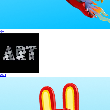
4+
ART