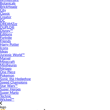
Architecture
Botanicals
BrickHeadz
City
Classic
Creator
DC
DREAMZzz
DUPLO®
Disney™
Editions
Fortnite
Friends
Harry Potter
Icons
Ideas
Jurassic World™
Marvel
Minecraft
Minifigures
Ninjago
One Piece
Pokemon
Sonic the Hedgehog
Speed Champions
Star Wars™
Super Heroes
Super Mario
Technic
Wicked™
lego