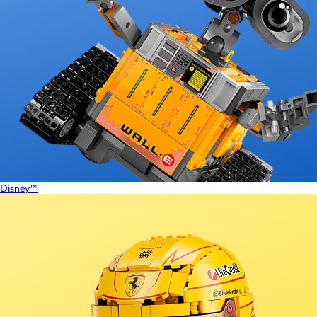
Disney™