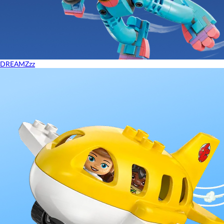
DREAMZzz