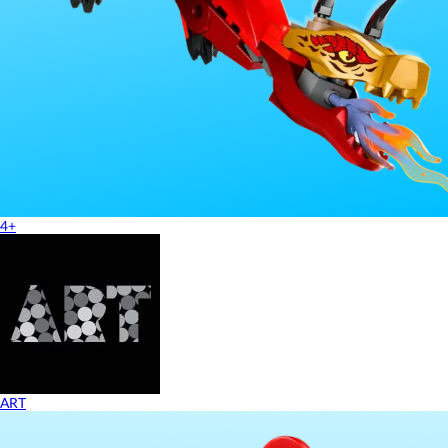
4+
ART