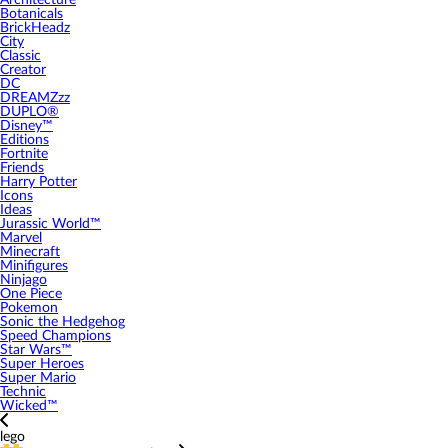
Architecture
Botanicals
BrickHeadz
City
Classic
Creator
DC
DREAMZzz
DUPLO®
Disney™
Editions
Fortnite
Friends
Harry Potter
Icons
Ideas
Jurassic World™
Marvel
Minecraft
Minifigures
Ninjago
One Piece
Pokemon
Sonic the Hedgehog
Speed Champions
Star Wars™
Super Heroes
Super Mario
Technic
Wicked™
lego