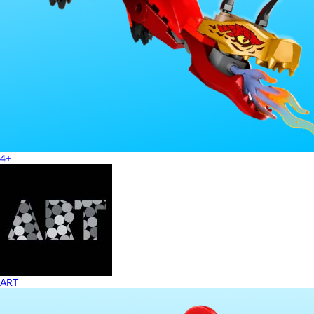
4+
ART