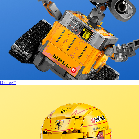
Disney™