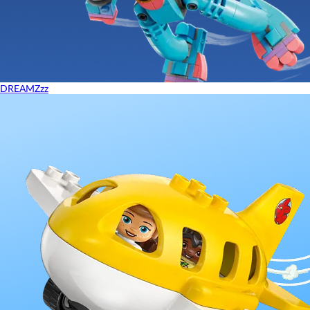
DREAMZzz