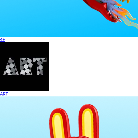
4+
ART