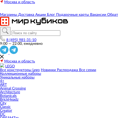
Москва и область
Магазины
Доставка
Акции
Блог
Подарочные карты
Вакансии
Обрат
8 (495) 981-31-10
9:00 — 22:00, ежедневно
Москва и область
LEGO
Все конструкторы Lego
Новинки
Распродажа
Все серии
Коллекционные наборы
Уникальные наборы
4+
ART
Animal Crossing
Architecture
Botanicals
BrickHeadz
City
Classic
Creator
DC