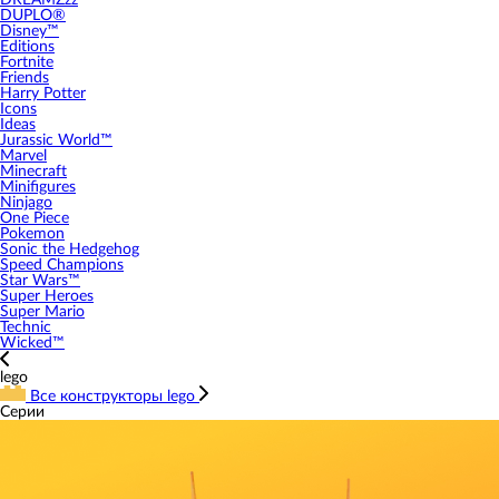
DREAMZzz
DUPLO®
Disney™
Editions
Fortnite
Friends
Harry Potter
Icons
Ideas
Jurassic World™
Marvel
Minecraft
Minifigures
Ninjago
One Piece
Pokemon
Sonic the Hedgehog
Speed Champions
Star Wars™
Super Heroes
Super Mario
Technic
Wicked™
lego
Все конструкторы lego
Серии