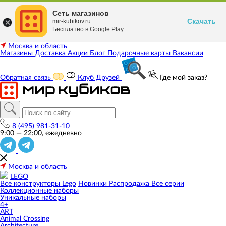
Сеть магазинов
Скачать
mir-kubikov.ru
Бесплатно в Google Play
Москва и область
Магазины
Доставка
Акции
Блог
Подарочные карты
Вакансии
Обратная связь
Клуб Друзей
Где мой заказ?
8 (495) 981-31-10
9:00 — 22:00, ежедневно
Москва и область
LEGO
Все конструкторы Lego
Новинки
Распродажа
Все серии
Коллекционные наборы
Уникальные наборы
4+
ART
Animal Crossing