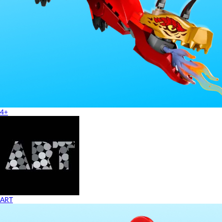
4+
ART