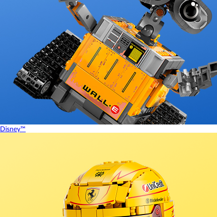
Disney™