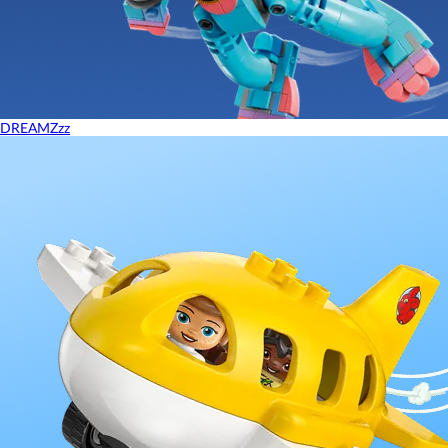
DREAMZzz