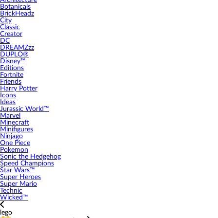
Architecture
Botanicals
BrickHeadz
City
Classic
Creator
DC
DREAMZzz
DUPLO®
Disney™
Editions
Fortnite
Friends
Harry Potter
Icons
Ideas
Jurassic World™
Marvel
Minecraft
Minifigures
Ninjago
One Piece
Pokemon
Sonic the Hedgehog
Speed Champions
Star Wars™
Super Heroes
Super Mario
Technic
Wicked™
lego