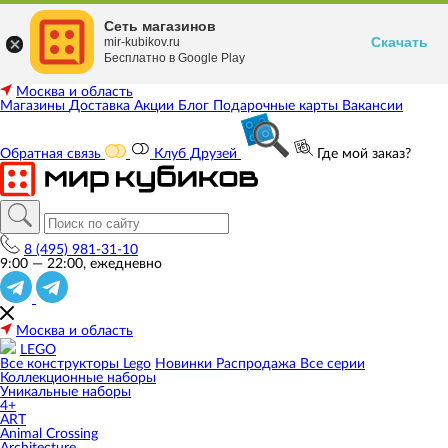
Сеть магазинов
Скачать
mir-kubikov.ru
Бесплатно в Google Play
Москва и область
Магазины
Доставка
Акции
Блог
Подарочные карты
Вакансии
Обратная связь
Клуб Друзей
Где мой заказ?
8 (495) 981-31-10
9:00 — 22:00, ежедневно
Москва и область
LEGO
Все конструкторы Lego
Новинки
Распродажа
Все серии
Коллекционные наборы
Уникальные наборы
4+
ART
Animal Crossing