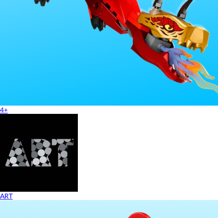
4+
ART