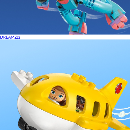
DREAMZzz