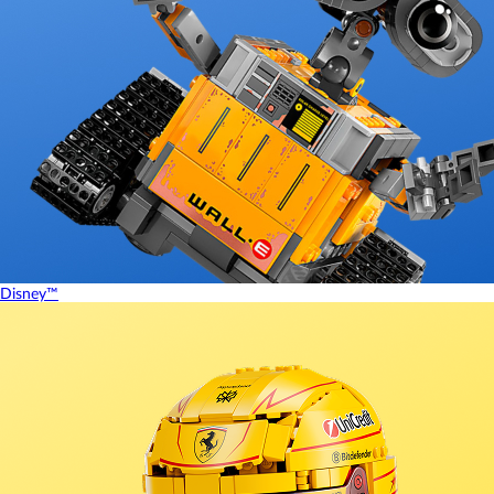
Disney™