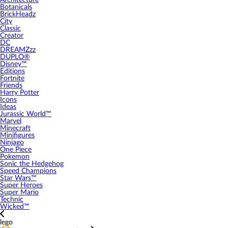
Architecture
Botanicals
BrickHeadz
City
Classic
Creator
DC
DREAMZzz
DUPLO®
Disney™
Editions
Fortnite
Friends
Harry Potter
Icons
Ideas
Jurassic World™
Marvel
Minecraft
Minifigures
Ninjago
One Piece
Pokemon
Sonic the Hedgehog
Speed Champions
Star Wars™
Super Heroes
Super Mario
Technic
Wicked™
lego