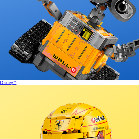
Disney™