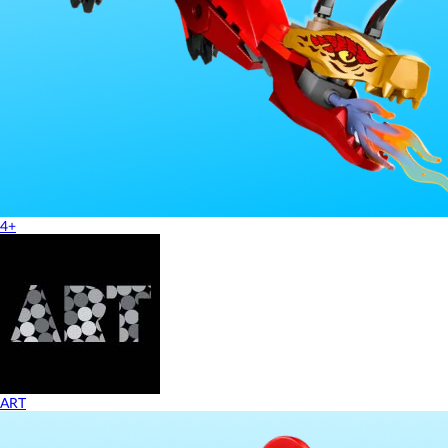
4+
ART