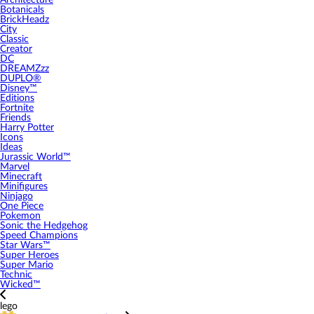
Architecture
Botanicals
BrickHeadz
City
Classic
Creator
DC
DREAMZzz
DUPLO®
Disney™
Editions
Fortnite
Friends
Harry Potter
Icons
Ideas
Jurassic World™
Marvel
Minecraft
Minifigures
Ninjago
One Piece
Pokemon
Sonic the Hedgehog
Speed Champions
Star Wars™
Super Heroes
Super Mario
Technic
Wicked™
lego