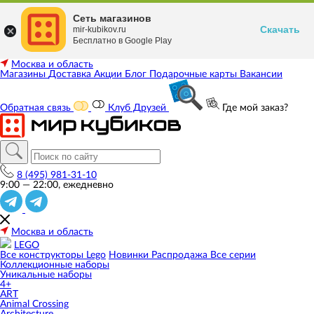
Сеть магазинов
Скачать
mir-kubikov.ru
Бесплатно в Google Play
Москва и область
Магазины
Доставка
Акции
Блог
Подарочные карты
Вакансии
Обратная связь
Клуб Друзей
Где мой заказ?
8 (495) 981-31-10
9:00 — 22:00, ежедневно
Москва и область
LEGO
Все конструкторы Lego
Новинки
Распродажа
Все серии
Коллекционные наборы
Уникальные наборы
4+
ART
Animal Crossing