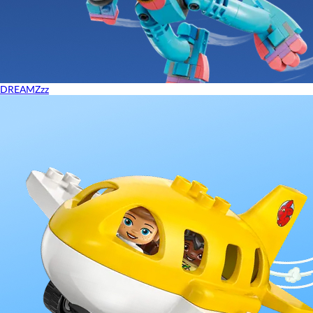
DREAMZzz