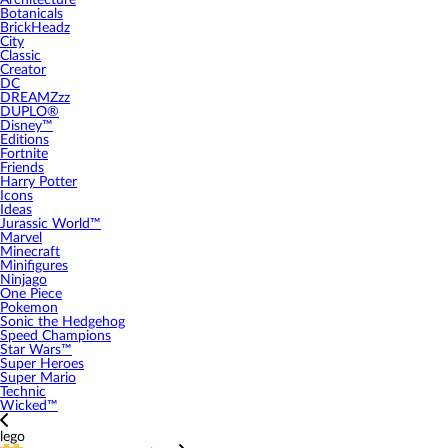
Architecture
Botanicals
BrickHeadz
City
Classic
Creator
DC
DREAMZzz
DUPLO®
Disney™
Editions
Fortnite
Friends
Harry Potter
Icons
Ideas
Jurassic World™
Marvel
Minecraft
Minifigures
Ninjago
One Piece
Pokemon
Sonic the Hedgehog
Speed Champions
Star Wars™
Super Heroes
Super Mario
Technic
Wicked™
lego