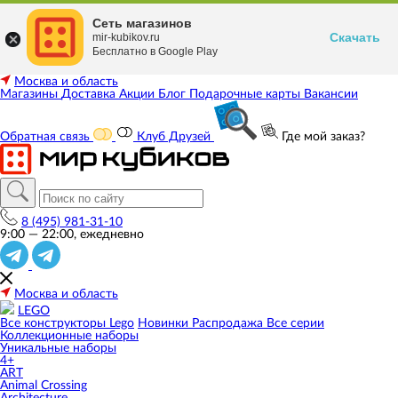
Сеть магазинов
Скачать
mir-kubikov.ru
Бесплатно в Google Play
Москва и область
Магазины
Доставка
Акции
Блог
Подарочные карты
Вакансии
Обратная связь
Клуб Друзей
Где мой заказ?
8 (495) 981-31-10
9:00 — 22:00, ежедневно
Москва и область
LEGO
Все конструкторы Lego
Новинки
Распродажа
Все серии
Коллекционные наборы
Уникальные наборы
4+
ART
Animal Crossing