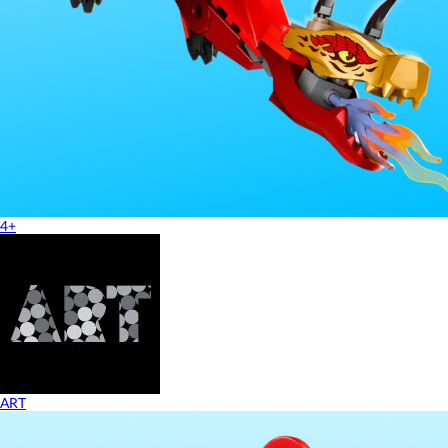
4+
ART