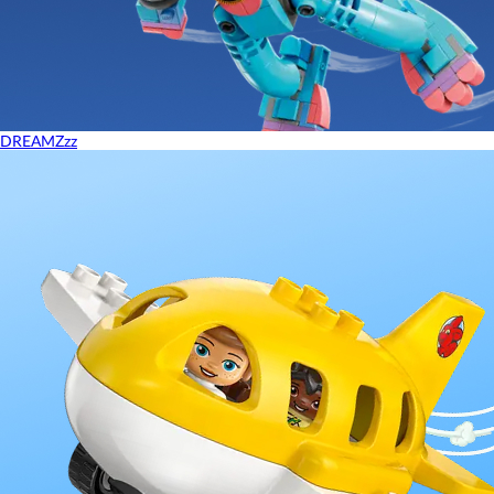
DREAMZzz