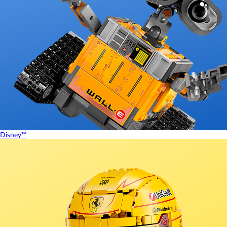
Disney™