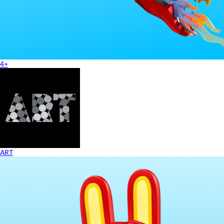
4+
ART