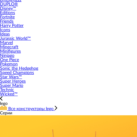
DREAMZzz
DUPLO®
Disney™
Editions
Fortnite
Friends
Harry Potter
Icons
Ideas
Jurassic World™
Marvel
Minecraft
Minifigures
Ninjago
One Piece
Pokemon
Sonic the Hedgehog
Speed Champions
Star Wars™
Super Heroes
Super Mario
Technic
Wicked™
lego
Все конструкторы lego
Серии