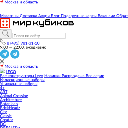
Москва и область
Магазины
Доставка
Акции
Блог
Подарочные карты
Вакансии
Обрат
8 (495) 981-31-10
9:00 — 22:00, ежедневно
Москва и область
LEGO
Все конструкторы Lego
Новинки
Распродажа
Все серии
Коллекционные наборы
Уникальные наборы
4+
ART
Animal Crossing
Architecture
Botanicals
BrickHeadz
City
Classic
Creator
DC