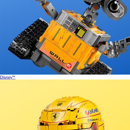
Disney™