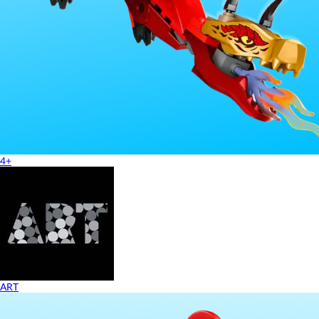
4+
ART