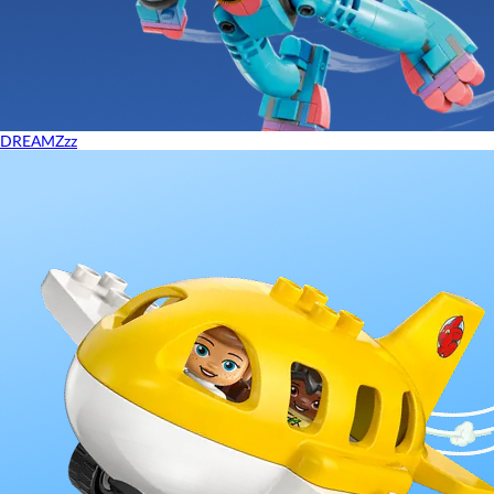
DREAMZzz