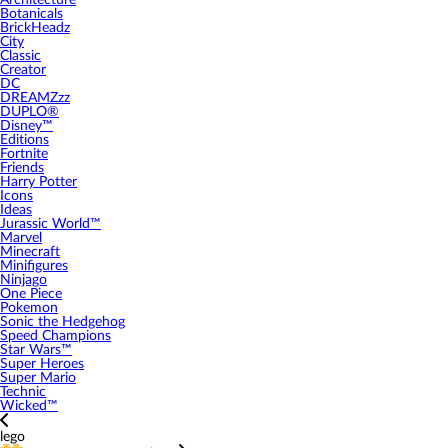
Architecture
Botanicals
BrickHeadz
City
Classic
Creator
DC
DREAMZzz
DUPLO®
Disney™
Editions
Fortnite
Friends
Harry Potter
Icons
Ideas
Jurassic World™
Marvel
Minecraft
Minifigures
Ninjago
One Piece
Pokemon
Sonic the Hedgehog
Speed Champions
Star Wars™
Super Heroes
Super Mario
Technic
Wicked™
lego