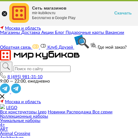
Сеть магазинов
Скачать
mir-kubikov.ru
Бесплатно в Google Play
Москва и область
Магазины
Доставка
Акции
Блог
Подарочные карты
Вакансии
Обратная связь
Клуб Друзей
Где мой заказ?
8 (495) 981-31-10
9:00 — 22:00, ежедневно
Москва и область
LEGO
Все конструкторы Lego
Новинки
Распродажа
Все серии
Коллекционные наборы
Уникальные наборы
4+
ART
Animal Crossing