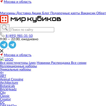
Москва и область
Магазины
Доставка
Акции
Блог
Подарочные карты
Вакансии
Обрат
8 (495) 981-31-10
9:00 — 22:00, ежедневно
Москва и область
LEGO
Все конструкторы Lego
Новинки
Распродажа
Все серии
Коллекционные наборы
Уникальные наборы
4+
ART
Animal Crossing
Architecture
Botanicals
BrickHeadz
City
Classic
Creator
DC