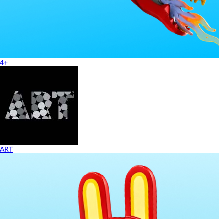
4+
ART