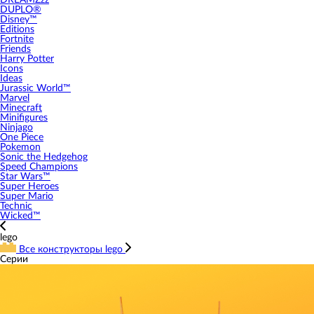
DREAMZzz
DUPLO®
Disney™
Editions
Fortnite
Friends
Harry Potter
Icons
Ideas
Jurassic World™
Marvel
Minecraft
Minifigures
Ninjago
One Piece
Pokemon
Sonic the Hedgehog
Speed Champions
Star Wars™
Super Heroes
Super Mario
Technic
Wicked™
lego
Все конструкторы lego
Серии