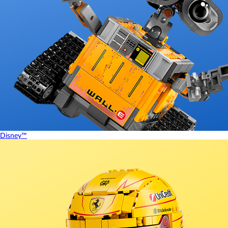
Disney™