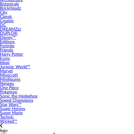
Architecture
Botanicals
BrickHeadz
City
Classic
Creator
DC
DREAMZzz
DUPLO®
Disney™
Editions
Fortnite
Friends
Harry Potter
Icons
Ideas
Jurassic World™
Marvel
Minecraft
Minifigures
Ninjago
One Piece
Pokemon
Sonic the Hedgehog
Speed Champions
Star Wars™
Super Heroes
Super Mario
Technic
Wicked™
lego