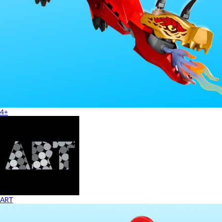
4+
ART