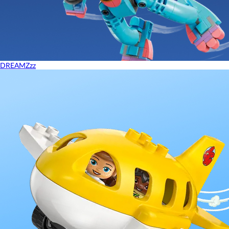
DREAMZzz