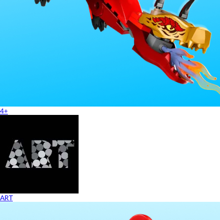
4+
ART