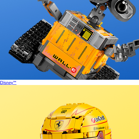
Disney™