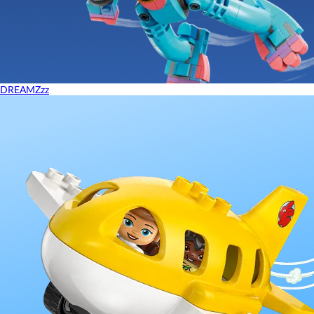
DREAMZzz