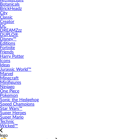
Architecture
Botanicals
BrickHeadz
City
Classic
Creator
DC
DREAMZzz
DUPLO®
Disney™
Editions
Fortnite
Friends
Harry Potter
Icons
Ideas
Jurassic World™
Marvel
Minecraft
Minifigures
Ninjago
One Piece
Pokemon
Sonic the Hedgehog
Speed Champions
Star Wars™
Super Heroes
Super Mario
Technic
Wicked™
lego