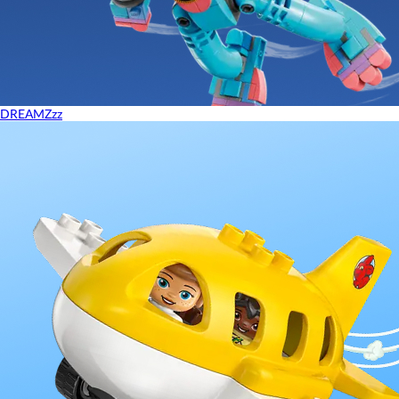
DREAMZzz