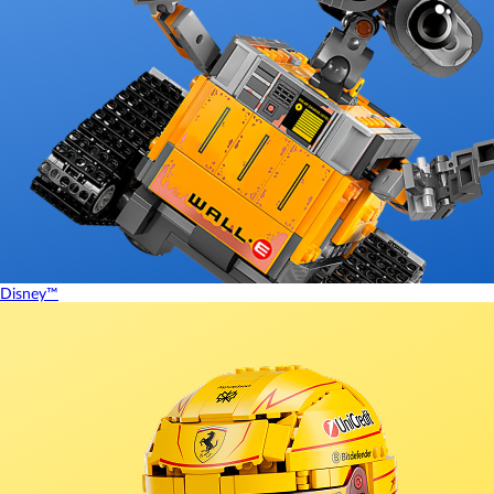
Disney™