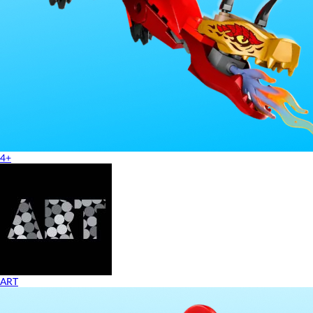
4+
ART