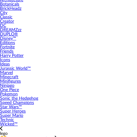
Architecture
Botanicals
BrickHeadz
City
Classic
Creator
DC
DREAMZzz
DUPLO®
Disney™
Editions
Fortnite
Friends
Harry Potter
Icons
Ideas
Jurassic World™
Marvel
Minecraft
Minifigures
Ninjago
One Piece
Pokemon
Sonic the Hedgehog
Speed Champions
Star Wars™
Super Heroes
Super Mario
Technic
Wicked™
lego