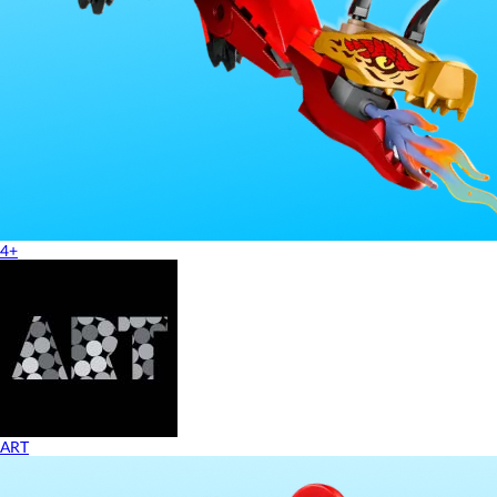
4+
ART