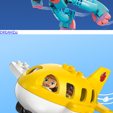
DREAMZzz