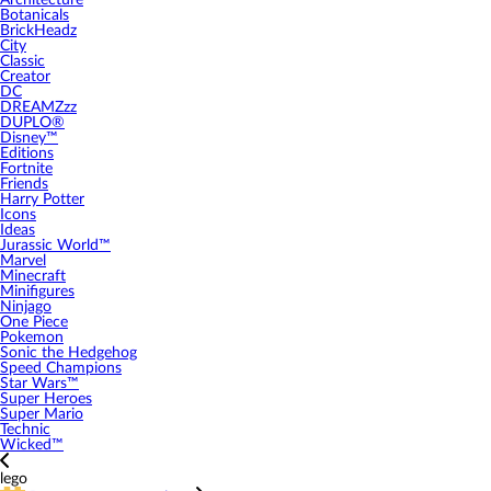
Architecture
Botanicals
BrickHeadz
City
Classic
Creator
DC
DREAMZzz
DUPLO®
Disney™
Editions
Fortnite
Friends
Harry Potter
Icons
Ideas
Jurassic World™
Marvel
Minecraft
Minifigures
Ninjago
One Piece
Pokemon
Sonic the Hedgehog
Speed Champions
Star Wars™
Super Heroes
Super Mario
Technic
Wicked™
lego