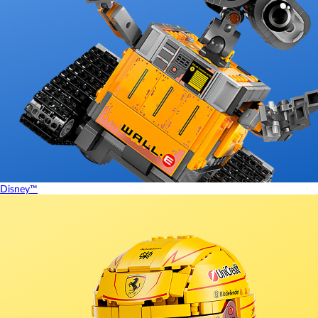
Disney™